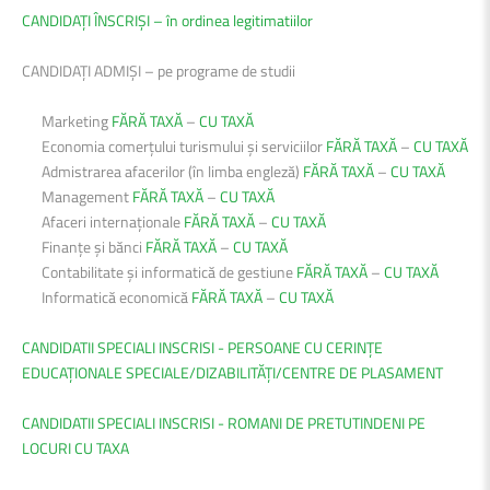
CANDIDAȚI ÎNSCRIȘI – în ordinea legitimatiilor
CANDIDAȚI ADMIȘI – pe programe de studii
Marketing
FĂRĂ TAXĂ
–
CU TAXĂ
Economia comerțului turismului și serviciilor
FĂRĂ TAXĂ
–
CU TAXĂ
Admistrarea afacerilor (în limba engleză)
FĂRĂ TAXĂ
–
CU TAXĂ
Management
FĂRĂ TAXĂ
–
CU TAXĂ
Afaceri internaționale
FĂRĂ TAXĂ
–
CU TAXĂ
Finanțe și bănci
FĂRĂ TAXĂ
–
CU TAXĂ
Contabilitate și informatică de gestiune
FĂRĂ TAXĂ
–
CU TAXĂ
Informatică economică
FĂRĂ TAXĂ
–
CU TAXĂ
CANDIDATII SPECIALI INSCRISI - PERSOANE CU CERINȚE
EDUCAȚIONALE SPECIALE/DIZABILITĂȚI/CENTRE DE PLASAMENT
CANDIDATII SPECIALI INSCRISI - ROMANI DE PRETUTINDENI PE
LOCURI CU TAXA