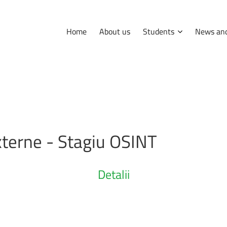
Home
About us
Students
News and
International
Erasmus
Tips and hints
xterne
-
Stagiu
OSINT
Internship
Detalii