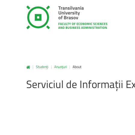
|
Studenți
|
Anunțuri
|
About
Serviciul
de
Informații
E