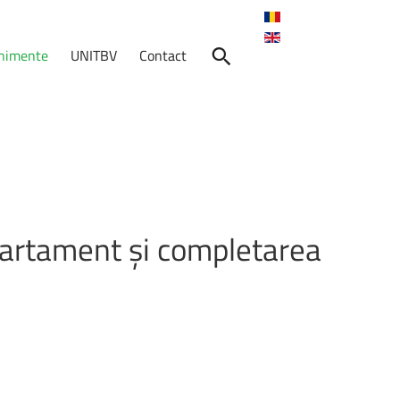
enimente
UNITBV
Contact
nimente
Skills
for
Transition
artament
și
completarea
Calendarul
de
alegeri
pentru
functia
de
Director
de
departament
și
completarea
cu
un
membru
a
Consiliului
Departamentului
MTSAI