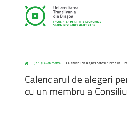
|
Știri și evenimente
|
Calendarul de alegeri pentru functia de D
unitbv.ro
Calendarul
de
alegeri
pe
Accesează pagina dedicată st
www.unitbv.ro. Vei găsi inform
cu
un
membru
a
Consiliu
privind mobilitățile, practic
administrative și evenimen
desfășoară în universitate.
www.unitbv.ro