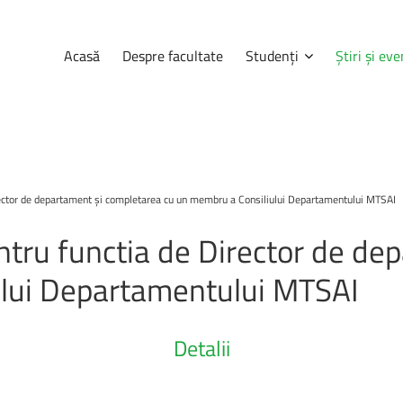
Acasă
Despre facultate
Studenți
Știri și ev
Navigare
Știri
și
eve
irector de departament și completarea cu un membru a Consiliului Departamentului MTSAI
Anunțuri
Secretariat
ntru
functia
de
Director
de
dep
udenților, pe
Consultă orarul
ații complete
lui
Departamentului
MTSAI
Tabere
a, informații
tele care se
Programarea examenelor
Detalii
Erasmus
Practică