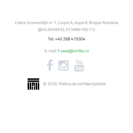
Burse
Cazări
Biblioteca Universității
Colina Universității nr. 1, Corpul A, etajul III, Brașov România
@45.6549532,25.5966109,17z
Licență și disertație
Tel:
+40
268
419304
E-mail:
f-seaa@unitbv.ro
©
2026
.
Politica de confidențialitate