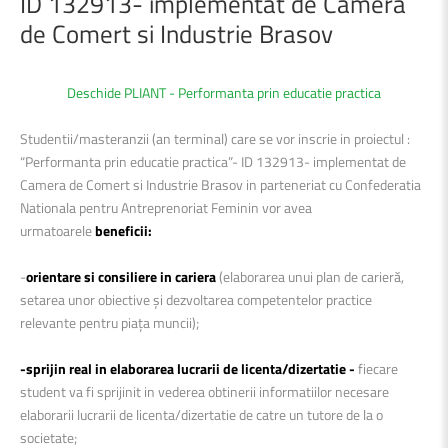
ID
132913-
implementat
de
Camera
de
Comert
si
Industrie
Brasov
Deschide PLIANT - Performanta prin educatie practica
Studentii/masteranzii (an terminal) care se vor inscrie in proiectul :
“Performanta prin educatie practica”- ID 132913- implementat de
Camera de Comert si Industrie Brasov in parteneriat cu Confederatia
Nationala pentru Antreprenoriat Feminin vor avea
urmatoarele
beneficii:
-
orientare si consiliere in cariera
(elaborarea unui plan de carieră,
setarea unor obiective şi dezvoltarea competentelor practice
relevante pentru piaţa muncii);
-sprijin real in elaborarea lucrarii de licenta/dizertatie -
fiecare
student va fi sprijinit in vederea obtinerii informatiilor necesare
elaborarii lucrarii de licenta/dizertatie de catre un tutore de la o
societate;