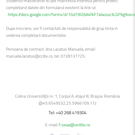
Studentii/masteranzii isi pot manifesta interesul pentru proiect
completand datele din formularul existent la link-ul:
https://docs.google.com/forms/d/1Gd19I2bA4fkF7alwzus3LGF9g9osn
Dupa inscriere, vor fi contactati de responsabilul de grup tinta in
vederea completarii documentelor.
Persoana de contract: dna Lacatus Manuela, email:
manuela.lacatus@ccibv.ro, tel. 0728137725.
Colina Universității nr. 1, Corpul A, etajul III, Brașov România
@45.6549532,25.5966109,17z
Tel:
+40
268
419304
E-mail:
f-seaa@unitbv.ro