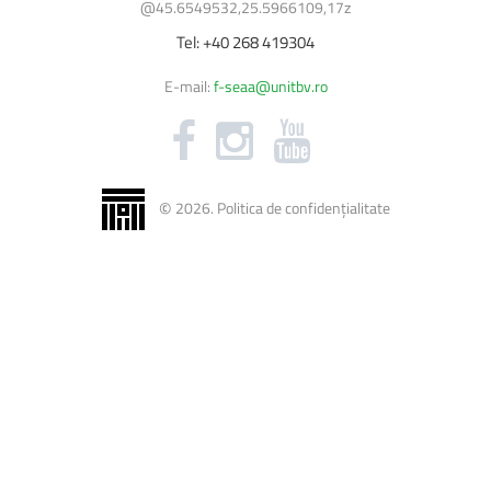
Burse
@45.6549532,25.5966109,17z
Cazări
Tel:
+40
268
419304
Biblioteca Universității
E-mail:
f-seaa@unitbv.ro
Licență și disertație
©
2026
.
Politica de confidențialitate