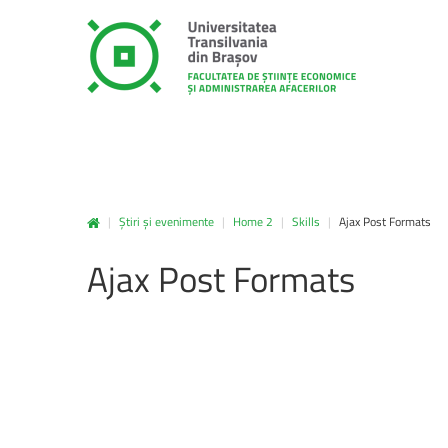
|
Știri și evenimente
|
Home 2
|
Skills
|
Ajax Post Formats
unitbv.ro
Ajax
Post
Formats
Accesează pagina dedicată st
www.unitbv.ro. Vei găsi inform
privind mobilitățile, practic
administrative și evenimen
desfășoară în universitate.
www.unitbv.ro