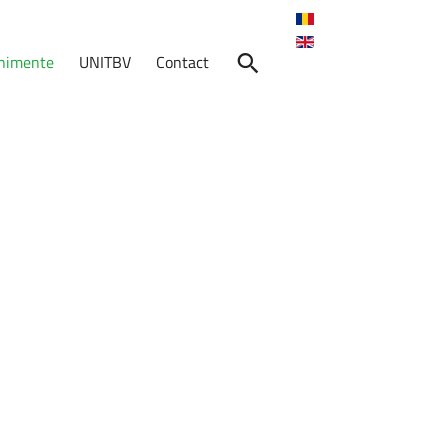
enimente
UNITBV
Contact
nimente
Skills
for
Transition
Calendarul
de
alegeri
pentru
functia
de
Director
de
departament
și
completarea
cu
un
membru
a
Consiliului
Departamentului
MTSAI