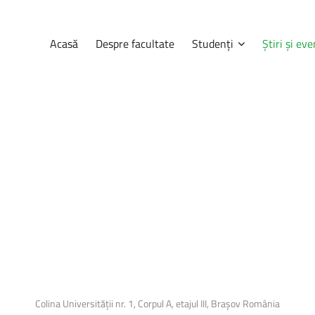
Acasă
Despre facultate
Studenți
Știri și ev
Navigare
Știri
și
eve
Anunțuri
Secretariat
udenților, pe
Consultă orarul
ații complete
Tabere
a, informații
tele care se
Programarea examenelor
Erasmus
Practică
Colina Universității nr. 1, Corpul A, etajul III, Brașov România