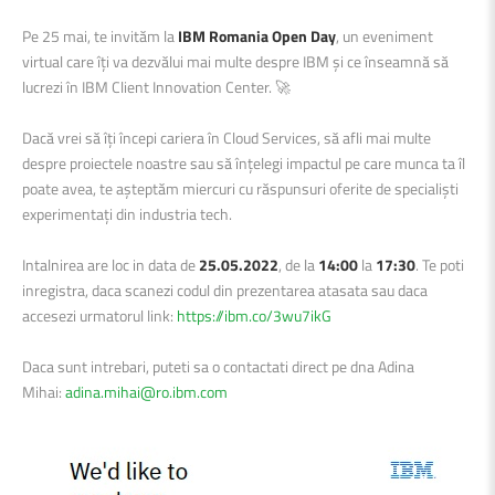
Pe 25 mai, te invităm la
IBM Romania Open Day
, un eveniment
virtual care îți va dezvălui mai multe despre IBM și ce înseamnă să
lucrezi în IBM Client Innovation Center. 🚀
Dacă vrei să îți începi cariera în Cloud Services, să afli mai multe
despre proiectele noastre sau să înțelegi impactul pe care munca ta îl
poate avea, te așteptăm miercuri cu răspunsuri oferite de specialiști
experimentați din industria tech.
Intalnirea are loc in data de
25.05.2022
, de la
14:00
la
17:30
. Te poti
inregistra, daca scanezi codul din prezentarea atasata sau daca
accesezi urmatorul link:
https://ibm.co/3wu7ikG
Daca sunt intrebari, puteti sa o contactati direct pe dna Adina
Mihai:
adina.mihai@ro.ibm.com