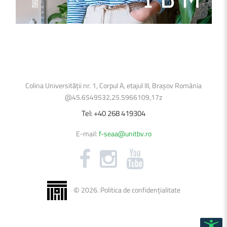
Colina Universității nr. 1, Corpul A, etajul III, Brașov România
@45.6549532,25.5966109,17z
Tel:
+40
268
419304
E-mail:
f-seaa@unitbv.ro
©
2026
.
Politica de confidențialitate