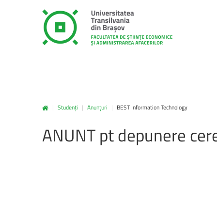
|
Studenți
|
Anunțuri
|
BEST Information Technology
unitbv.ro
ANUNT
pt
depunere
cere
Accesează pagina dedicată st
www.unitbv.ro. Vei găsi inform
privind mobilitățile, practic
administrative și evenimen
desfășoară în universitate.
www.unitbv.ro