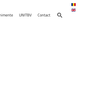
enimente
UNITBV
Contact
nimente
Skills
for
Transition
Calendarul
de
alegeri
pentru
functia
de
Director
de
departament
și
completarea
cu
un
membru
a
Consiliului
Departamentului
MTSAI