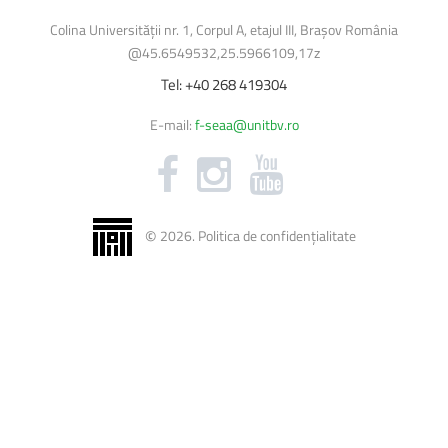
Burse
Colina Universității nr. 1, Corpul A, etajul III, Brașov România
Cazări
@45.6549532,25.5966109,17z
Biblioteca Universității
Tel:
+40
268
419304
Licență și disertație
E-mail:
f-seaa@unitbv.ro
©
2026
.
Politica de confidențialitate