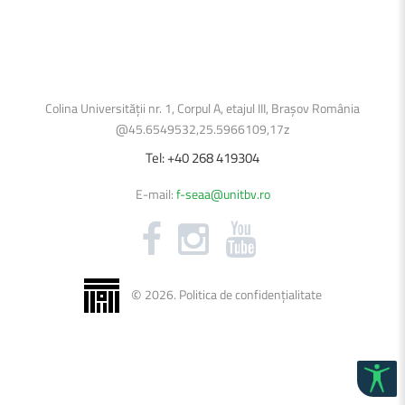
Colina Universității nr. 1, Corpul A, etajul III, Brașov România
@45.6549532,25.5966109,17z
Tel:
+40
268
419304
E-mail:
f-seaa@unitbv.ro
©
2026
.
Politica de confidențialitate