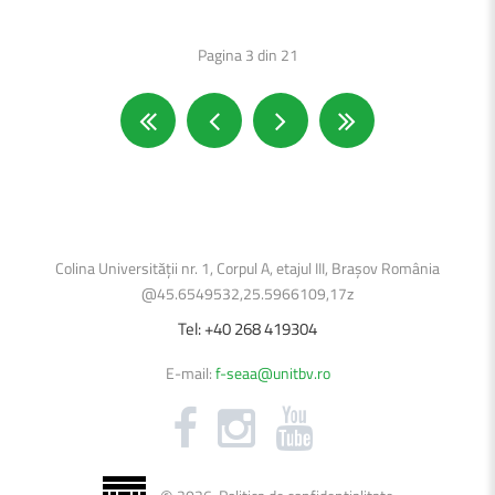
Pagina 3 din 21
Colina Universității nr. 1, Corpul A, etajul III, Brașov România
@45.6549532,25.5966109,17z
Tel:
+40
268
419304
E-mail:
f-seaa@unitbv.ro
©
2026
.
Politica de confidențialitate