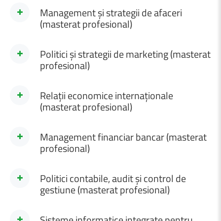
Management și strategii de afaceri
(masterat profesional)
Politici și strategii de marketing (masterat
profesional)
Relații economice internaționale
(masterat profesional)
Management financiar bancar (masterat
profesional)
Politici contabile, audit și control de
Programul de studii de masterat se încadrează în domeniul
gestiune (masterat profesional)
Management, având durata studiilor de 2 ani (120 credite ECTS).
Programul de masterat pregăteşte absolvenți capabili să conducă
Sisteme informatice integrate pentru