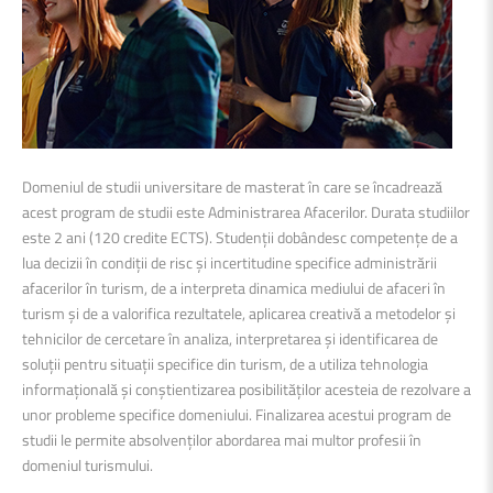
Domeniul de studii universitare de masterat în care se încadrează
acest program de studii este Administrarea Afacerilor. Durata studiilor
este 2 ani (120 credite ECTS). Studenții dobândesc competențe de a
lua decizii în condiții de risc şi incertitudine specifice administrării
afacerilor în turism, de a interpreta dinamica mediului de afaceri în
turism şi de a valorifica rezultatele, aplicarea creativă a metodelor şi
tehnicilor de cercetare în analiza, interpretarea şi identificarea de
soluții pentru situații specifice din turism, de a utiliza tehnologia
informațională şi conştientizarea posibilităților acesteia de rezolvare a
unor probleme specifice domeniului. Finalizarea acestui program de
studii le permite absolvenților abordarea mai multor profesii în
domeniul turismului.